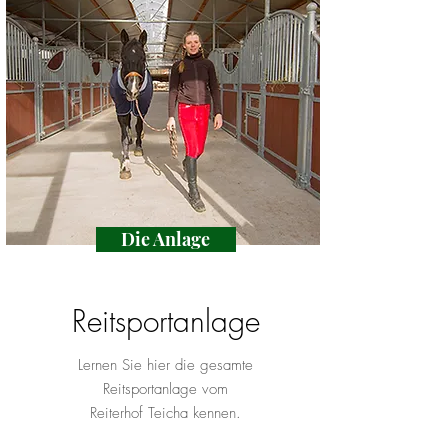
Die Anlage
Reitsportanlage
Lernen Sie hier die gesamte
Reitsportanlage vom
Reiterhof Teicha kennen.