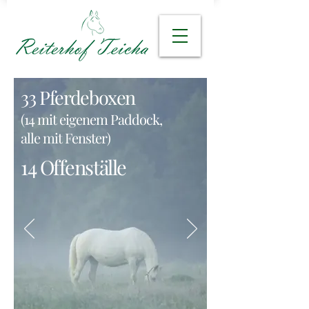
33 Pferdeboxen
(14 mit eigenem Paddock,
alle mit Fenster)
14 Offenställe