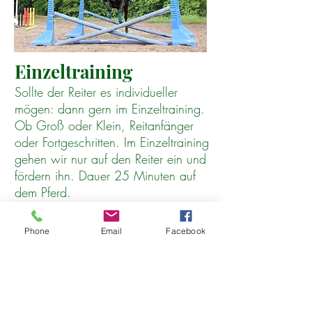
Einzeltraining
Sollte der Reiter es individueller
mögen: dann gern im Einzeltraining.
Ob Groß oder Klein, Reitanfänger
oder Fortgeschritten. Im Einzeltraining
gehen wir nur auf den Reiter ein und
fördern ihn. Dauer 25 Minuten auf
dem Pferd.
Gruppenunterricht/
Phone
Email
Facebook
Abteilung
Das Abteilungsreiten findet auf dem
Reiterhof Teicha in einer maximalen
Gruppengröße von 4 Reitern statt.