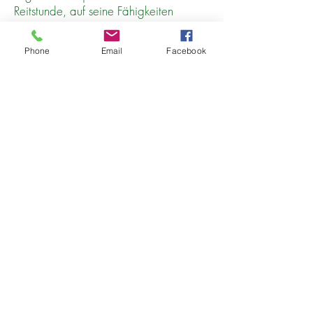
Reitstunde, auf seine Fähigkeiten
zugeschnitten. Sollte Ihr Kind keine
Vorkenntnisse haben, kein Problem. Die
Phone
Email
Facebook
Nachmittage sind wechselnd. Je nach
Wetter geht es auch mal ins
Schwimmbad, raus ins Gelände zu
Pferd, mit der Kutsche oder Spiele mit
dem Pferd, oder doch lieber ein
Schönheitswettbewerb mit den
Pferden?
Viel Bewegung, keine Langeweile,
keine Zeit für Handys. Daher geben
Sie Ihrem Kind unbedingt gute und
feste Laufschuhe mit. Verpflegt werden
sie komplett bei uns.
Informieren Sie sich hier über
unsere
Osterferien
- und
Sommerferien
-